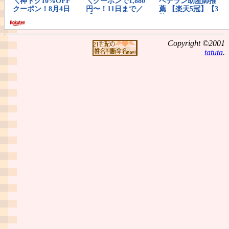
Copyright ©2001
tatuta
.