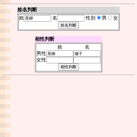
姓名判断
姓
名
性別
男
女
相性判断
姓
名
男性
女性