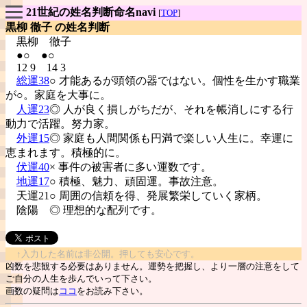
21世紀の姓名判断命名navi
[
TOP
]
黒柳 徹子 の姓名判断
黒柳
徹子
●○ ●○
12 9 14 3
総運38
○ 才能あるが頭領の器ではない。個性を生かす職業
が○。家庭を大事に。
人運23
◎ 人が良く損しがちだが、それを帳消しにする行
動力で活躍。努力家。
外運15
◎ 家庭も人間関係も円満で楽しい人生に。幸運に
恵まれます。積極的に。
伏運40
× 事件の被害者に多い運数です。
地運17
○ 積極、魅力、頑固運。事故注意。
天運21○ 周囲の信頼を得、発展繁栄していく家柄。
陰陽
◎ 理想的な配列です。
↑入力した名前は非公開。押しても安心です。
凶数を悲観する必要はありません。運勢を把握し、より一層の注意をして
ご自分の人生を歩んでいって下さい。
画数の疑問は
ココ
をお読み下さい。