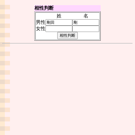
相性判断
姓
名
男性
女性