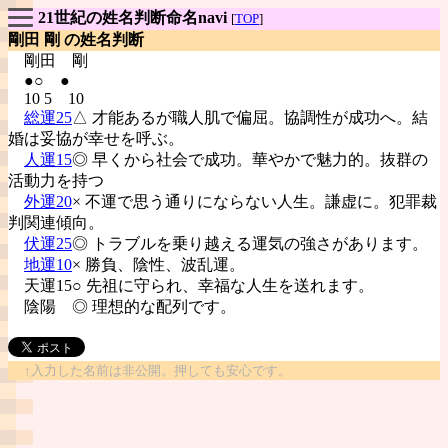
21世紀の姓名判断命名navi
[
TOP
]
剛田 剛 の姓名判断
剛田
剛
●○ ●
10 5 10
総運25
△ 才能あるが職人肌で偏屈。協調性が成功へ。結
婚は妥協が幸せを呼ぶ。
人運15
◎ 早くから社会で成功。華やかで魅力的。抜群の
活動力を持つ
外運20
× 不運で思う通りにならない人生。謙虚に。犯罪裁
判関連傾向。
伏運25
◎ トラブルを乗り越える運気の強さがあります。
地運10
× 勝負、陰性、波乱運。
天運15○ 先祖に守られ、幸福な人生を送れます。
陰陽
◎ 理想的な配列です。
↑入力した名前は非公開。押しても安心です。