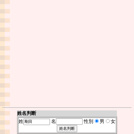
姓名判断
姓
名
性別
男
女