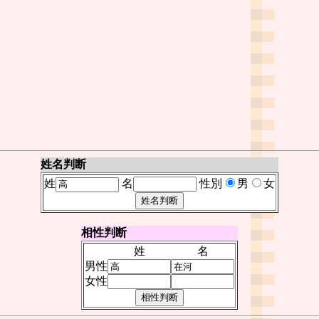
姓名判断
姓
名
性別
男
女
相性判断
姓
名
男性
女性