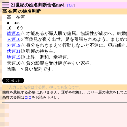
21世紀の姓名判断命名navi
[
TOP
]
高 在河 の姓名判断
高
在河
● ●○
10 6 9
総運25
△ 才能あるが職人肌で偏屈。協調性が成功へ。結婚
人運16
○ 面倒見が良く出世。足を引張られぬよう。まじめ
外運19
△ 身分をわきまえて行動しないと不運に。犯罪傾向
伏運31
◎ 強運の持ち主。
地運15
◎ 上昇、調和、幸福運。
天運10△ 負の影響を受け継ぎやすい家柄。
陰陽
○ 良い配列です。
↑入力した名前は非公開。押しても安心です。
凶数を悲観する必要はありません。運勢を把握し、より一層の注意をして
画数の疑問は
ココ
をお読み下さい。