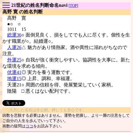
21世紀の姓名判断命名navi
[
TOP
]
高野 寛 の姓名判断
高野
寛
●○ ○
1011 15
総運36
○ 面倒見良く、損をしてでも人に尽くす。個性を生
かす職業が○。結婚運○。
人運26
△ 魅力があり情熱家。酒や異性に溺れがちなので
注意。
外運25
○ 自我が強く衝突しやすい。協調性を大事に。新た
な環境を求める傾向。
伏運41
◎ 実力を養う運数です。
地運15
◎ 上昇、調和、幸福運。
天運21○ 周囲の信頼を得、発展繁栄していく家柄。
陰陽
□ 悪くはない配列です。
↑入力した名前は非公開。押しても安心です。
凶数を悲観する必要はありません。運勢を把握し、より一層の注意をして
ご自分の人生を歩んでいって下さい。
画数の疑問は
ココ
をお読み下さい。