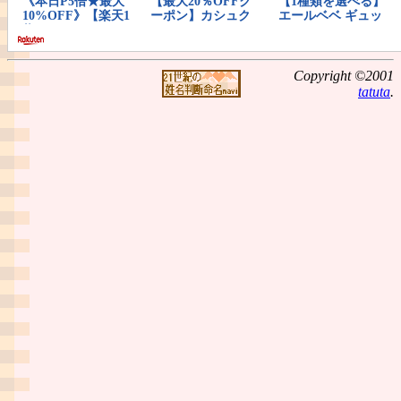
Copyright ©2001
tatuta
.