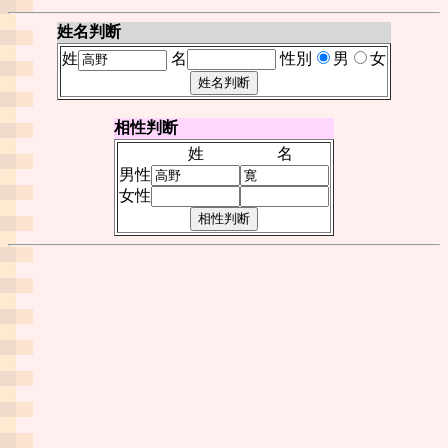
姓名判断
姓
名
性別
男
女
相性判断
姓
名
男性
女性