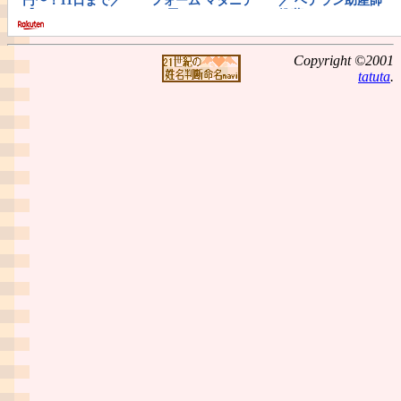
Copyright ©2001
tatuta
.