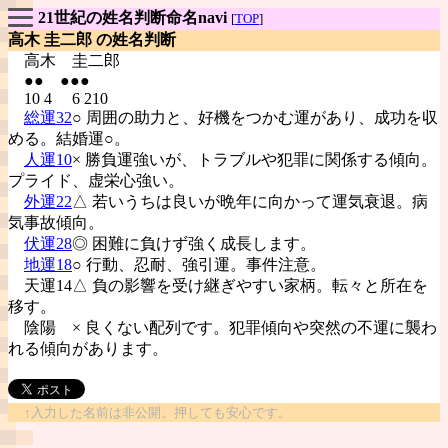
21世紀の姓名判断命名navi
[
TOP
]
高木 圭二郎 の姓名判断
高木
圭二郎
●● ●●●
10 4 6 210
総運32
○ 周囲の助力と、好機をつかむ運があり、成功を収
める。結婚運○。
人運10
× 勝負運強いが、トラブルや犯罪に関係する傾向。
プライド、虚栄心強い。
外運22
△ 若いうちは良いが晩年に向かって運気衰退。病
気事故傾向。
伏運28
◎ 困難に負けず強く成長します。
地運18
○ 行動、忍耐、強引運。事件注意。
天運14△ 負の影響を受け継ぎやすい家柄。転々と所在を
移す。
陰陽
× 良くない配列です。犯罪傾向や突然の不運に襲わ
れる傾向があります。
↑入力した名前は非公開。押しても安心です。