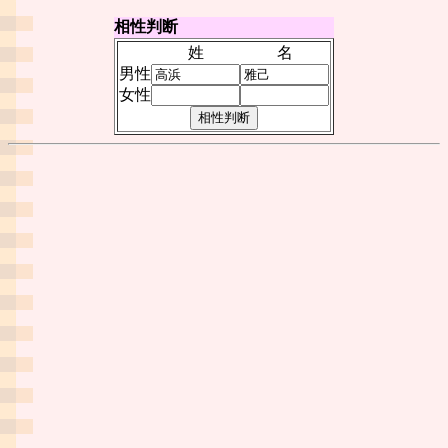
相性判断
姓
名
男性
女性