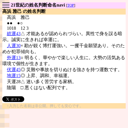
21世紀の姓名判断命名navi
[
TOP
]
高浜 雅己 の姓名判断
高浜
雅己
●● ●○
1018 12 3
総運43
△ 才能あるが認められづらい。異性で身を誤る暗
示。誠実に生きれば幸運に。
人運30
× 勘が鋭く博打運強い。一攫千金願望あり。そのた
めか犯罪傾向も。
外運13
○ 明るく、華やかで楽しい人生に。大勢の活気ある
環境で個性が生きます。
伏運45
◎ 災難や事故を切りぬける強さを持つ運数です。
地運15
◎ 上昇、調和、幸福運。
天運28△ 迷い多く苦労する家柄。
陰陽
□ 悪くはない配列です。
↑入力した名前は非公開。押しても安心です。