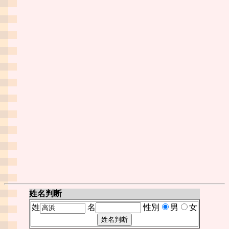
姓名判断
姓
名
性別
男
女