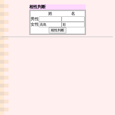
相性判断
姓
名
男性
女性