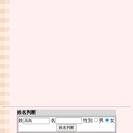
姓名判断
姓
名
性別
男
女