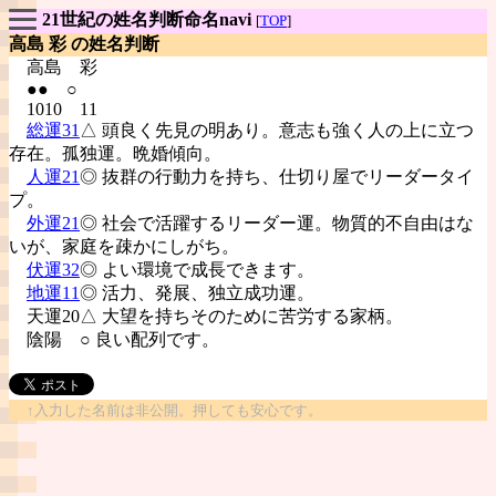
21世紀の姓名判断命名navi
[
TOP
]
高島 彩 の姓名判断
高島
彩
●● ○
1010 11
総運31
△ 頭良く先見の明あり。意志も強く人の上に立つ
存在。孤独運。晩婚傾向。
人運21
◎ 抜群の行動力を持ち、仕切り屋でリーダータイ
プ。
外運21
◎ 社会で活躍するリーダー運。物質的不自由はな
いが、家庭を疎かにしがち。
伏運32
◎ よい環境で成長できます。
地運11
◎ 活力、発展、独立成功運。
天運20△ 大望を持ちそのために苦労する家柄。
陰陽
○ 良い配列です。
↑入力した名前は非公開。押しても安心です。