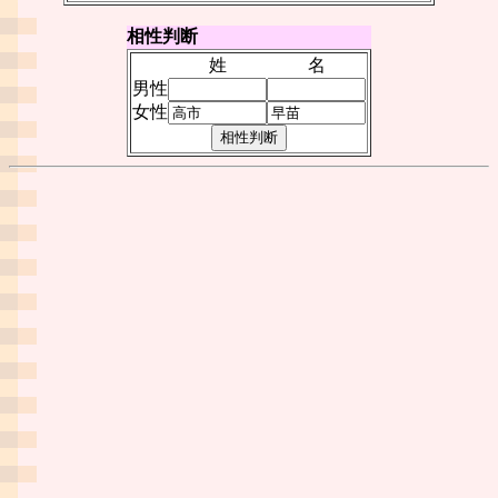
相性判断
姓
名
男性
女性