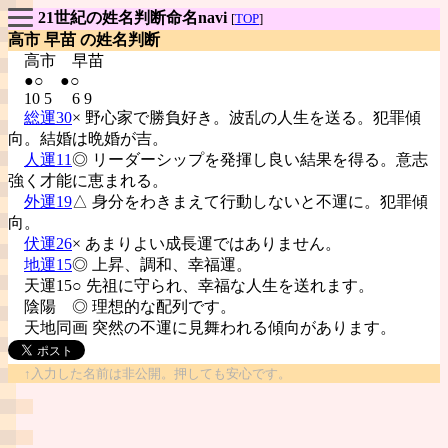
21世紀の姓名判断命名navi
[
TOP
]
高市 早苗 の姓名判断
高市
早苗
●○ ●○
10 5 6 9
総運30
× 野心家で勝負好き。波乱の人生を送る。犯罪傾
向。結婚は晩婚が吉。
人運11
◎ リーダーシップを発揮し良い結果を得る。意志
強く才能に恵まれる。
外運19
△ 身分をわきまえて行動しないと不運に。犯罪傾
向。
伏運26
× あまりよい成長運ではありません。
地運15
◎ 上昇、調和、幸福運。
天運15○ 先祖に守られ、幸福な人生を送れます。
陰陽
◎ 理想的な配列です。
天地同画 突然の不運に見舞われる傾向があります。
↑入力した名前は非公開。押しても安心です。