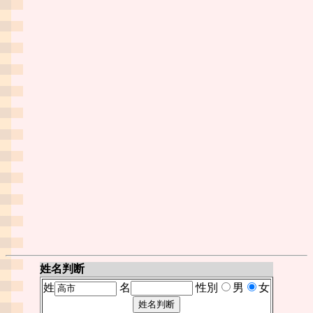
姓名判断
姓
名
性別
男
女