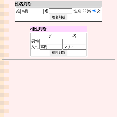
姓名判断
姓
名
性別
男
女
相性判断
姓
名
男性
女性