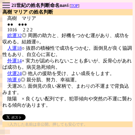
21世紀の姓名判断命名navi
[
TOP
]
高樹 マリア の姓名判断
高樹
マリア
●● ●●●
1016 2 2 2
総運32
◎ 周囲の助力と、好機をつかむ運があり、成功を
収める。結婚運○。
人運18
○ 抜群の積極性で成功をつかむ。面倒見が良く協調
性もあり、自立心に富む。
外運14
× 実力が認められないことも多いが、反骨心があれ
ば成功も。病災急死傾向。
伏運24
◎ 他人の援助を受け、よい成長をします。
地運 6
◎ 親分肌、努力、幸福運。
天運26△ 面倒見の良い家柄で、まわりの不運まで背負込
みます。
陰陽
× 良くない配列です。犯罪傾向や突然の不運に襲わ
れる傾向があります。
↑入力した名前は非公開。押しても安心です。