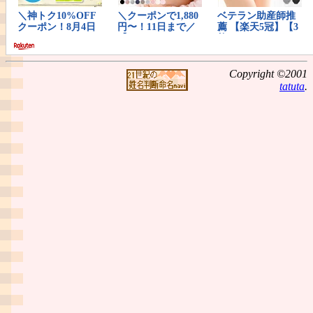
Copyright ©2001
tatuta
.