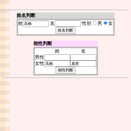
姓名判断
姓
名
性別
男
女
相性判断
姓
名
男性
女性