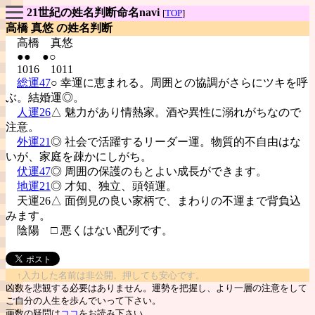
21世紀の姓名判断命名navi
[
TOP
]
高橋 真悠 の姓名判断
高橋
真悠
●● ●○
1016 1011
総運47
○ 幸運に恵まれる。周囲との協調がさらにツキを呼
ぶ。結婚運◎。
人運26
△ 魅力があり情熱家。酒や異性に溺れがちなので
注意。
外運21
◎ 社会で活躍するリーダー運。物質的不自由はな
いが、家庭を疎かにしがち。
伏運47
◎ 周囲の保護のもとよい成長ができます。
地運21
◎ 才知、独立、頭領運。
天運26△ 面倒見の良い家柄で、まわりの不運まで背負込
みます。
陰陽
□ 悪くはない配列です。
↑入力した名前は非公開。押しても安心です。
凶数を悲観する必要はありません。運勢を把握し、より一層の注意をして
ご自分の人生を歩んでいって下さい。
画数の疑問は
ココ
をお読み下さい。