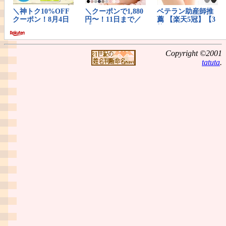
Copyright ©2001
tatuta
.