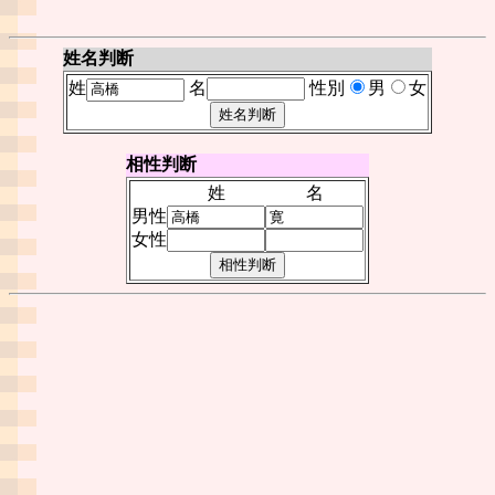
姓名判断
姓
名
性別
男
女
相性判断
姓
名
男性
女性