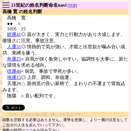
21世紀の姓名判断命名navi
[
TOP
]
高橋 寛 の姓名判断
高橋
寛
●● ○
1016 15
総運41
◎ 器が大きく、実力と行動力があり大成します。
傲慢さに注意。事故注意。
人運31
◎ 情熱的で気が強い。才能と出世欲が噛み合い成
功。束縛を嫌う。
外運25
○ 自我が強く衝突しやすい。協調性を大事に。新た
な環境を求める傾向。
伏運46
× 病気、事故で早死が多い。
地運15
◎ 上昇、調和、幸福運。
天運26△ 面倒見の良い家柄で、まわりの不運まで背負込
みます。
陰陽
○ 良い配列です。
↑入力した名前は非公開。押しても安心です。
凶数を悲観する必要はありません。運勢を把握し、より一層の注意をして
ご自分の人生を歩んでいって下さい。
画数の疑問は
ココ
をお読み下さい。