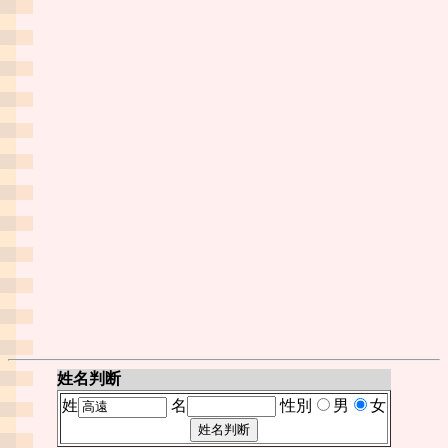
姓名判断
姓
名
性別
男
女