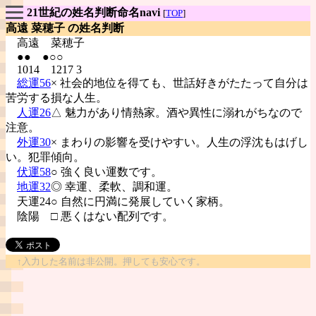
21世紀の姓名判断命名navi
[
TOP
]
高遠 菜穂子 の姓名判断
高遠
菜穂子
●● ●○○
1014 1217 3
総運56
× 社会的地位を得ても、世話好きがたたって自分は
苦労する損な人生。
人運26
△ 魅力があり情熱家。酒や異性に溺れがちなので
注意。
外運30
× まわりの影響を受けやすい。人生の浮沈もはげし
い。犯罪傾向。
伏運58
○ 強く良い運数です。
地運32
◎ 幸運、柔軟、調和運。
天運24○ 自然に円満に発展していく家柄。
陰陽
□ 悪くはない配列です。
↑入力した名前は非公開。押しても安心です。