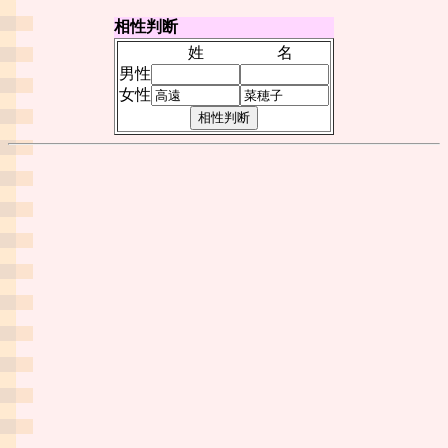
相性判断
姓
名
男性
女性