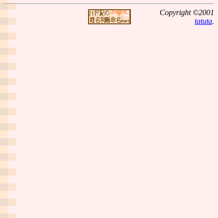
Copyright ©2001
tatuta
.