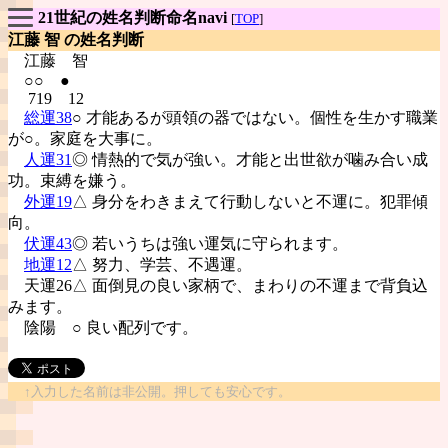
21世紀の姓名判断命名navi
[
TOP
]
江藤 智 の姓名判断
江藤
智
○○ ●
719 12
総運38
○ 才能あるが頭領の器ではない。個性を生かす職業
が○。家庭を大事に。
人運31
◎ 情熱的で気が強い。才能と出世欲が噛み合い成
功。束縛を嫌う。
外運19
△ 身分をわきまえて行動しないと不運に。犯罪傾
向。
伏運43
◎ 若いうちは強い運気に守られます。
地運12
△ 努力、学芸、不遇運。
天運26△ 面倒見の良い家柄で、まわりの不運まで背負込
みます。
陰陽
○ 良い配列です。
↑入力した名前は非公開。押しても安心です。