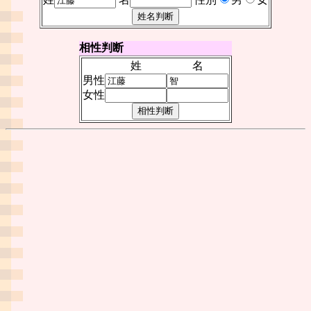
相性判断
姓
名
男性
女性