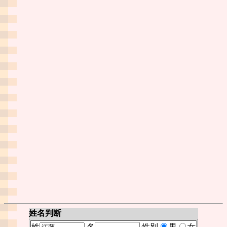
姓名判断
姓
名
性別
男
女