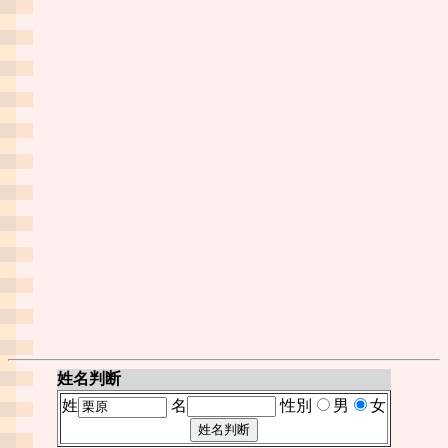
姓名判断
姓
名
性別
男
女