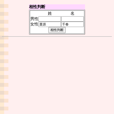
相性判断
姓
名
男性
女性