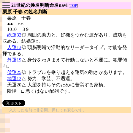
21世紀の姓名判断命名navi
[
TOP
]
栗原 千春 の姓名判断
栗原
千春
●● ○○
1010 3 9
総運32
◎ 周囲の助力と、好機をつかむ運があり、成功を
収める。結婚運○。
人運13
◎ 頭脳明晰で活動的なリーダータイプ。才能を発
揮できる。
外運19
△ 身分をわきまえて行動しないと不運に。犯罪傾
向。
伏運25
◎ トラブルを乗り越える運気の強さがあります。
地運12
△ 努力、学芸、不遇運。
天運20△ 大望を持ちそのために苦労する家柄。
陰陽
□ 悪くはない配列です。
↑入力した名前は非公開。押しても安心です。