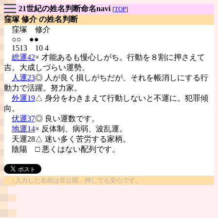
21世紀の姓名判断命名navi
[
TOP
]
窪塚 修介 の姓名判断
窪塚
修介
○○ ●●
1513 10 4
総運42
× 才能あるも慢心しがち。行動を８割に押さえて
吉。大成しづらい運勢。
人運23
◎ 人が良く損しがちだが、それを帳消しにする行
動力で活躍。努力家。
外運19
△ 身分をわきまえて行動しないと不運に。犯罪傾
向。
伏運37
◎ 良い運数です。
地運14
× 反体制、病弱、波乱運。
天運28△ 迷い多く苦労する家柄。
陰陽
□ 悪くはない配列です。
↑入力した名前は非公開。押しても安心です。