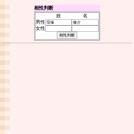
相性判断
姓
名
男性
女性