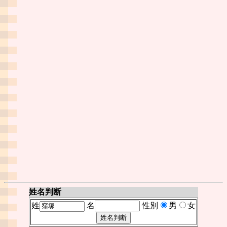
姓名判断
姓
名
性別
男
女