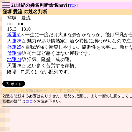
21世紀の姓名判断命名navi
[
TOP
]
窪塚 愛流 の姓名判断
窪塚
愛流
○○ ○●
1513 1310
総運51
× 一生に一度だけ大きな夢がかなうが、後は平凡か
人運26
△ 魅力があり情熱家。酒や異性に溺れがちなので注
外運25
○ 自我が強く衝突しやすい。協調性を大事に。新た
伏運49
◎ それほど悪くはない運数です。
地運23
◎ 活気、隆盛、成功運。
天運28△ 迷い多く苦労する家柄。
陰陽
□ 悪くはない配列です。
↑入力した名前は非公開。押しても安心です。
凶数を悲観する必要はありません。運勢を把握し、より一層の注意をして
画数の疑問は
ココ
をお読み下さい。