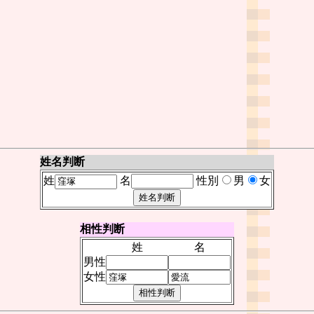
姓名判断
姓
名
性別
男
女
相性判断
姓
名
男性
女性