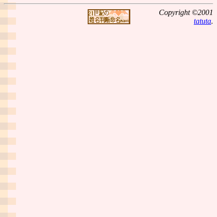
Copyright ©2001
tatuta
.