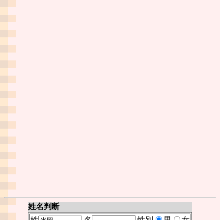
姓名判断
姓
名
性別
男
女