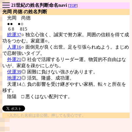
21世紀の姓名判断命名navi
[
TOP
]
光岡 尚徳 の姓名判断
光岡
尚徳
●● ●○
6 8 815
総運37
○ 独立心強く、誠実で努力家。周囲の信頼を得て成
功をつかむ。家庭運○。
人運16
○ 面倒見が良く出世。足を引張られぬよう。まじめ
で忍耐強いタイプ。
外運21
◎ 社会で活躍するリーダー運。物質的不自由はな
いが、家庭を疎かにしがち。
伏運39
◎ 困難に負けない強さがあります。
地運23
◎ 活気、隆盛、成功運。
天運14△ 負の影響を受け継ぎやすい家柄。転々と所在を
移す。
陰陽
□ 悪くはない配列です。
↑入力した名前は非公開。押しても安心です。