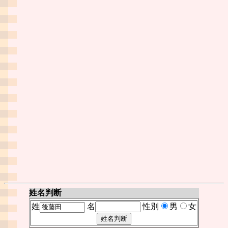
姓名判断
姓
名
性別
男
女