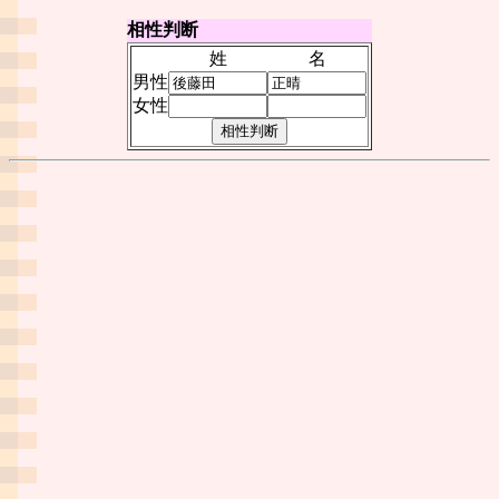
相性判断
姓
名
男性
女性