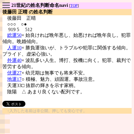
21世紀の姓名判断命名navi
[
TOP
]
後藤田 正晴 の姓名判断
後藤田
正晴
○○○ ○●
919 5 512
総運50
× 始良ければ晩年悪し、始悪ければ晩年良し。犯罪
傾向。晩婚傾向。
人運10
× 勝負運強いが、トラブルや犯罪に関係する傾向。
プライド、虚栄心強い。
外運40
× 波乱多い人生。博打、投機に向く。犯罪、裁判で
苦労する傾向。
伏運27
× 幼児期は無事でも将来不安。
地運17
○ 積極、魅力、頑固運。事故注意。
天運33□ 抜群の輝きを示す家柄。
陰陽
△ あまり良くない配列です。
↑入力した名前は非公開。押しても安心です。