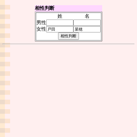
相性判断
姓
名
男性
女性