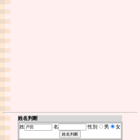
姓名判断
姓
名
性別
男
女