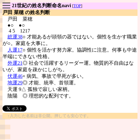
21世紀の姓名判断命名navi
[
TOP
]
戸田 菜穂 の姓名判断
戸田
菜穂
●○ ●○
4 5 1217
総運38
○ 才能あるが頭領の器ではない。個性を生かす職業
が○。家庭を大事に。
人運17
○ 個性を活かす努力家。協調性に注意。何事も中途
半端にできない性格。
外運21
◎ 社会で活躍するリーダー運。物質的不自由はな
いが、家庭を疎かにしがち。
伏運46
× 病気、事故で早死が多い。
地運29
◎ 才能、統率、首領運。
天運 9△ 孤独で寂しい家柄。
陰陽
◎ 理想的な配列です。
↑入力した名前は非公開。押しても安心です。