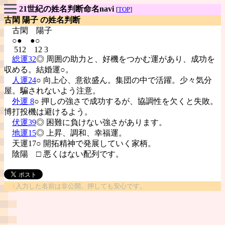
21世紀の姓名判断命名navi
[
TOP
]
古閑 陽子 の姓名判断
古閑
陽子
○● ●○
512 12 3
総運32
◎ 周囲の助力と、好機をつかむ運があり、成功を
収める。結婚運○。
人運24
○ 向上心、意欲盛ん。集団の中で活躍。少々気分
屋。騙されないよう注意。
外運 8
○ 押しの強さで成功するが、協調性を欠くと失敗。
博打投機は避けるよう。
伏運39
◎ 困難に負けない強さがあります。
地運15
◎ 上昇、調和、幸福運。
天運17○ 開拓精神で発展していく家柄。
陰陽
□ 悪くはない配列です。
↑入力した名前は非公開。押しても安心です。