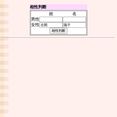
相性判断
姓
名
男性
女性