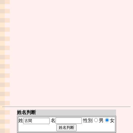
姓名判断
姓
名
性別
男
女