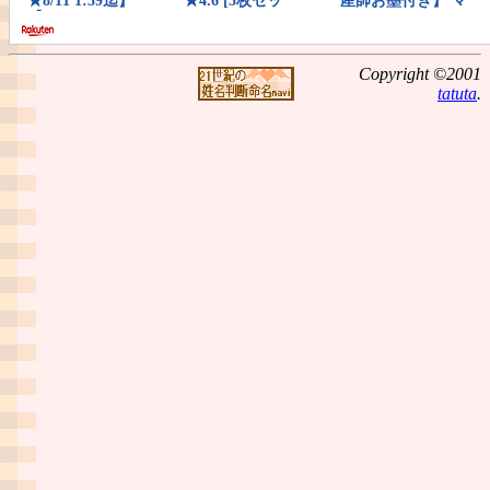
Copyright ©2001
tatuta
.