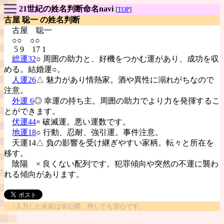
21世紀の姓名判断命名navi
[
TOP
]
古屋 聡一 の姓名判断
古屋
聡一
○○ ○○
5 9 17 1
総運32
○ 周囲の助力と、好機をつかむ運があり、成功を収
める。結婚運○。
人運26
△ 魅力があり情熱家。酒や異性に溺れがちなので
注意。
外運 6
◎ 幸運の持ち主。周囲の助力でより力を発揮するこ
とができます。
伏運44
× 破滅運。悪い運数です。
地運18
○ 行動、忍耐、強引運。事件注意。
天運14△ 負の影響を受け継ぎやすい家柄。転々と所在を
移す。
陰陽
× 良くない配列です。犯罪傾向や突然の不運に襲わ
れる傾向があります。
↑入力した名前は非公開。押しても安心です。