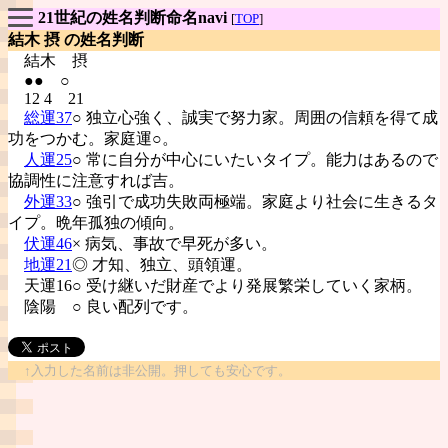
21世紀の姓名判断命名navi
[
TOP
]
結木 摂 の姓名判断
結木
摂
●● ○
12 4 21
総運37
○ 独立心強く、誠実で努力家。周囲の信頼を得て成
功をつかむ。家庭運○。
人運25
○ 常に自分が中心にいたいタイプ。能力はあるので
協調性に注意すれば吉。
外運33
○ 強引で成功失敗両極端。家庭より社会に生きるタ
イプ。晩年孤独の傾向。
伏運46
× 病気、事故で早死が多い。
地運21
◎ 才知、独立、頭領運。
天運16○ 受け継いだ財産でより発展繁栄していく家柄。
陰陽
○ 良い配列です。
↑入力した名前は非公開。押しても安心です。