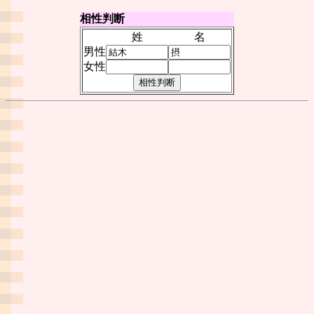
相性判断
姓
名
男性
女性