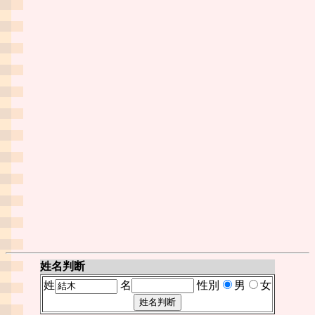
姓名判断
姓
名
性別
男
女