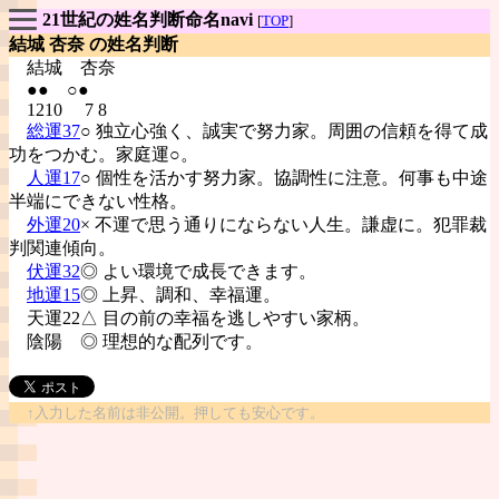
21世紀の姓名判断命名navi
[
TOP
]
結城 杏奈 の姓名判断
結城
杏奈
●● ○●
1210 7 8
総運37
○ 独立心強く、誠実で努力家。周囲の信頼を得て成
功をつかむ。家庭運○。
人運17
○ 個性を活かす努力家。協調性に注意。何事も中途
半端にできない性格。
外運20
× 不運で思う通りにならない人生。謙虚に。犯罪裁
判関連傾向。
伏運32
◎ よい環境で成長できます。
地運15
◎ 上昇、調和、幸福運。
天運22△ 目の前の幸福を逃しやすい家柄。
陰陽
◎ 理想的な配列です。
↑入力した名前は非公開。押しても安心です。