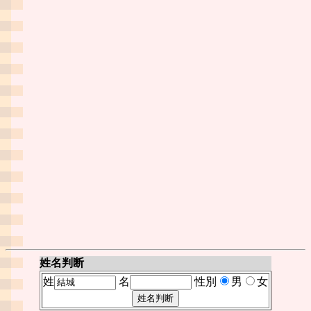
姓名判断
姓
名
性別
男
女