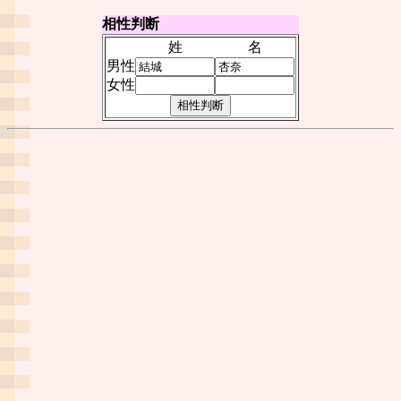
相性判断
姓
名
男性
女性