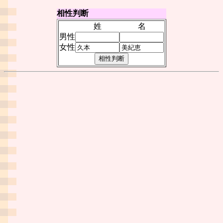
相性判断
姓
名
男性
女性