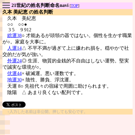
21世紀の姓名判断命名navi
[
TOP
]
久本 美紀恵 の姓名判断
久本
美紀恵
○○ ○○●
3 5 9 912
総運38
○ 才能あるが頭領の器ではない。個性を生かす職業
が○。家庭を大事に。
人運14
△ 不平不満が過ぎて上に嫌われ損を。穏やかで社
交的だが気が強い。
外運24
◎ 生涯、物質的金銭的不自由はしない運勢。堅実
で誠実な環境が○。
伏運44
× 破滅運。悪い運数です。
地運30
× 陰性、勝負、浮沈運。
天運 8○ 先祖代々の宿縁で周囲に助けられます。
陰陽
△ あまり良くない配列です。
↑入力した名前は非公開。押しても安心です。