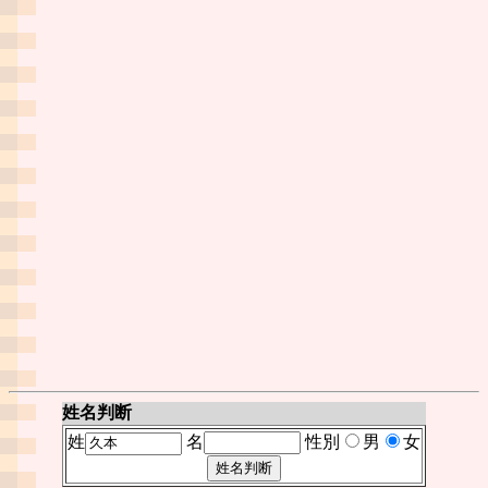
姓名判断
姓
名
性別
男
女