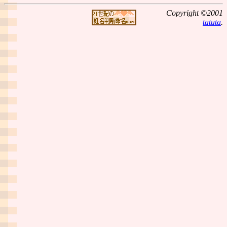
Copyright ©2001
tatuta
.