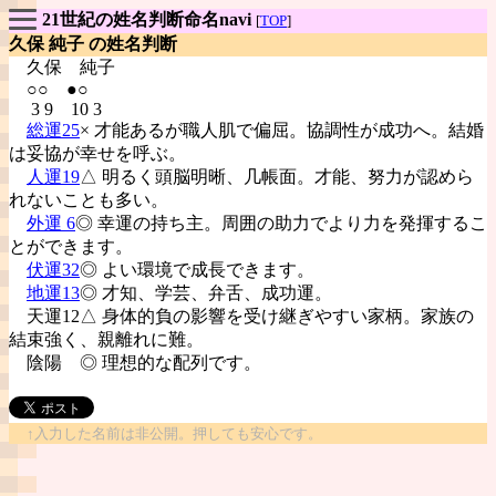
21世紀の姓名判断命名navi
[
TOP
]
久保 純子 の姓名判断
久保
純子
○○ ●○
3 9 10 3
総運25
× 才能あるが職人肌で偏屈。協調性が成功へ。結婚
は妥協が幸せを呼ぶ。
人運19
△ 明るく頭脳明晰、几帳面。才能、努力が認めら
れないことも多い。
外運 6
◎ 幸運の持ち主。周囲の助力でより力を発揮するこ
とができます。
伏運32
◎ よい環境で成長できます。
地運13
◎ 才知、学芸、弁舌、成功運。
天運12△ 身体的負の影響を受け継ぎやすい家柄。家族の
結束強く、親離れに難。
陰陽
◎ 理想的な配列です。
↑入力した名前は非公開。押しても安心です。