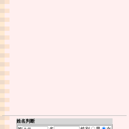
姓名判断
姓
名
性別
男
女