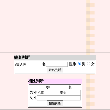
姓名判断
姓
名
性別
男
女
相性判断
姓
名
男性
女性