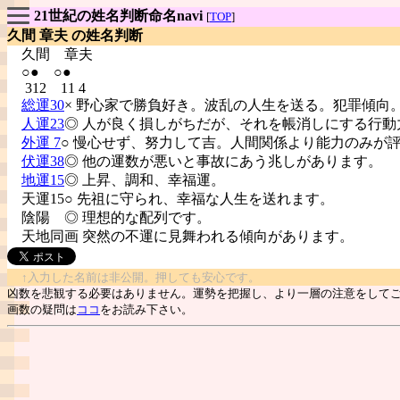
21世紀の姓名判断命名navi
[
TOP
]
久間 章夫 の姓名判断
久間
章夫
○● ○●
312 11 4
総運30
× 野心家で勝負好き。波乱の人生を送る。犯罪傾向
人運23
◎ 人が良く損しがちだが、それを帳消しにする行動
外運 7
○ 慢心せず、努力して吉。人間関係より能力のみが
伏運38
◎ 他の運数が悪いと事故にあう兆しがあります。
地運15
◎ 上昇、調和、幸福運。
天運15○ 先祖に守られ、幸福な人生を送れます。
陰陽
◎ 理想的な配列です。
天地同画 突然の不運に見舞われる傾向があります。
↑入力した名前は非公開。押しても安心です。
凶数を悲観する必要はありません。運勢を把握し、より一層の注意をして
画数の疑問は
ココ
をお読み下さい。