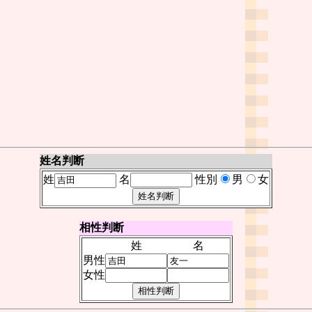
姓名判断
姓
名
性別
男
女
相性判断
姓
名
男性
女性