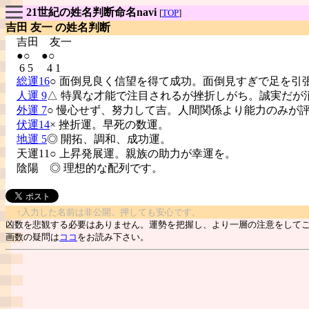
21世紀の姓名判断命名navi
[
TOP
]
吉田 友一 の姓名判断
吉田
友一
●○ ●○
6 5 4 1
総運16
○ 面倒見良く信望を得て成功。面倒見すぎで足を引
人運 9
△ 特異な才能で注目されるが挫折しがち。誠実だが
外運 7
○ 慢心せず、努力して吉。人間関係より能力のみが
伏運14
× 挫折運。早死の数運。
地運 5
◎ 開拓、調和、成功運。
天運11○ 上昇発展運。親族の助力が幸運を。
陰陽
◎ 理想的な配列です。
↑入力した名前は非公開。押しても安心です。
凶数を悲観する必要はありません。運勢を把握し、より一層の注意をして
画数の疑問は
ココ
をお読み下さい。