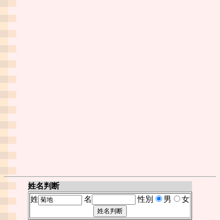
姓名判断
姓
名
性別
男
女