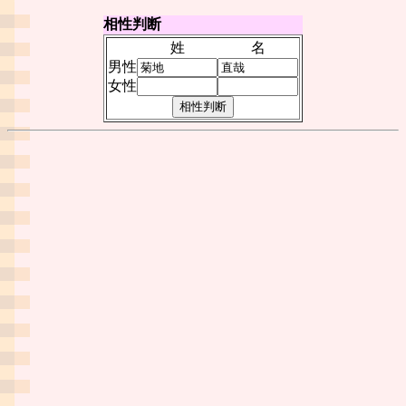
相性判断
姓
名
男性
女性