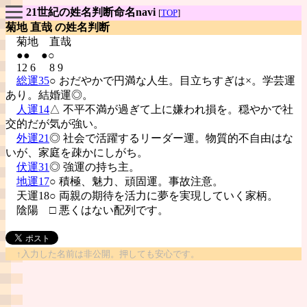
21世紀の姓名判断命名navi
[
TOP
]
菊地 直哉 の姓名判断
菊地
直哉
●● ●○
12 6 8 9
総運35
○ おだやかで円満な人生。目立ちすぎは×。学芸運
あり。結婚運◎。
人運14
△ 不平不満が過ぎて上に嫌われ損を。穏やかで社
交的だが気が強い。
外運21
◎ 社会で活躍するリーダー運。物質的不自由はな
いが、家庭を疎かにしがち。
伏運31
◎ 強運の持ち主。
地運17
○ 積極、魅力、頑固運。事故注意。
天運18○ 両親の期待を活力に夢を実現していく家柄。
陰陽
□ 悪くはない配列です。
↑入力した名前は非公開。押しても安心です。