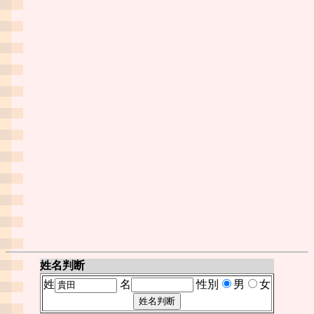
姓名判断
姓
名
性別
男
女