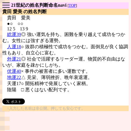
21世紀の姓名判断命名navi
[
TOP
]
貴田 愛美 の姓名判断
貴田
愛美
●○ ○○
12 5 13 9
総運39
◎ 強い運気を持ち、困難を乗り越えて成功をつか
む。女性には強すぎる運勢。
人運18
○ 抜群の積極性で成功をつかむ。面倒見が良く協調
性もあり、自立心に富む。
外運21
◎ 社会で活躍するリーダー運。物質的不自由はな
いが、家庭を疎かにしがち。
伏運40
× 事件の被害者に多い運数です。
地運22
△ 見栄、薄弱挫折、晩年衰退運。
天運17○ 開拓精神で発展していく家柄。
陰陽
□ 悪くはない配列です。
↑入力した名前は非公開。押しても安心です。