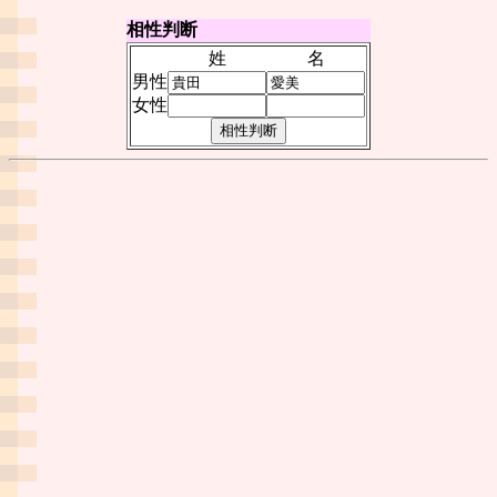
相性判断
姓
名
男性
女性