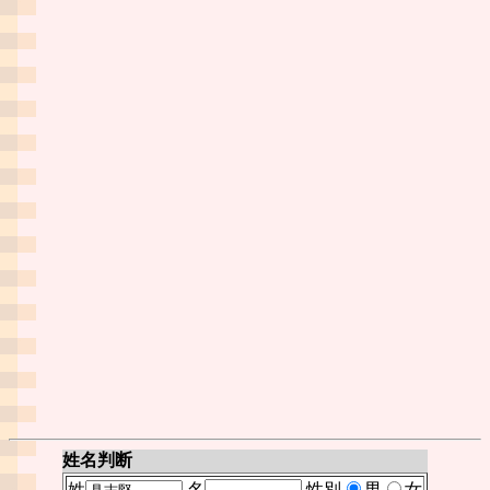
姓名判断
姓
名
性別
男
女