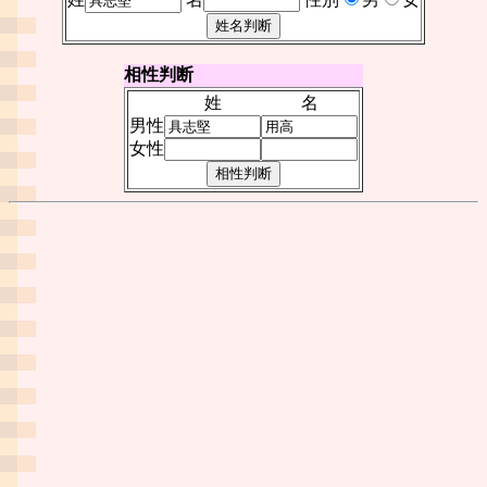
相性判断
姓
名
男性
女性