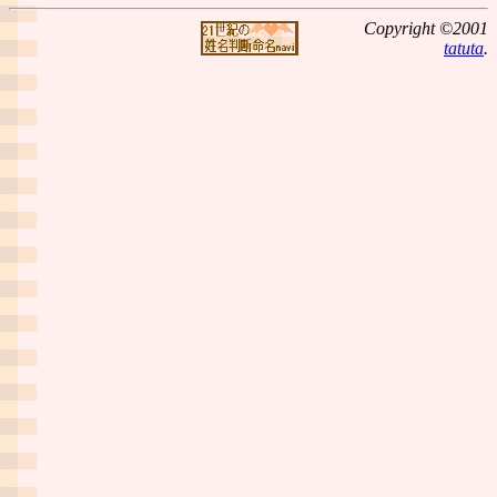
Copyright ©2001
tatuta
.