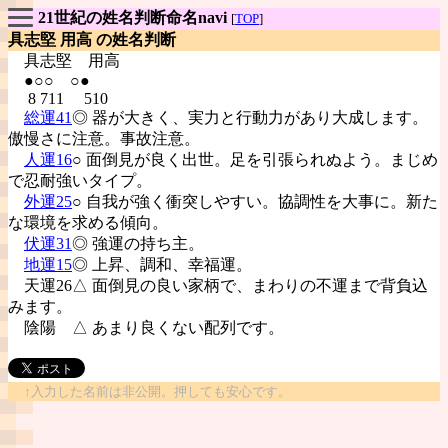
21世紀の姓名判断命名navi
[
TOP
]
具志堅 用高 の姓名判断
具志堅
用高
●○○ ○●
8 711 510
総運41
◎ 器が大きく、実力と行動力があり大成します。
傲慢さに注意。事故注意。
人運16
○ 面倒見が良く出世。足を引張られぬよう。まじめ
で忍耐強いタイプ。
外運25
○ 自我が強く衝突しやすい。協調性を大事に。新た
な環境を求める傾向。
伏運31
◎ 強運の持ち主。
地運15
◎ 上昇、調和、幸福運。
天運26△ 面倒見の良い家柄で、まわりの不運まで背負込
みます。
陰陽
△ あまり良くない配列です。
↑入力した名前は非公開。押しても安心です。