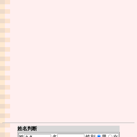
姓名判断
姓
名
性別
男
女