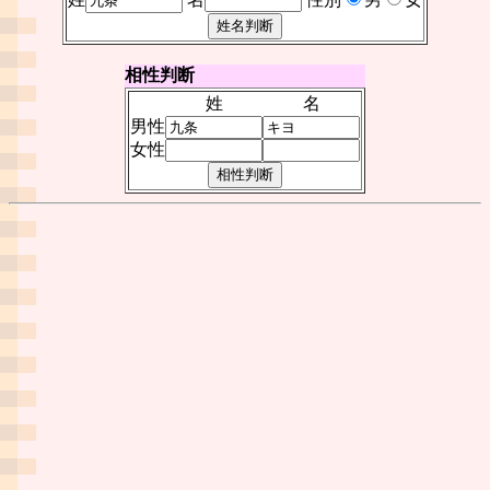
相性判断
姓
名
男性
女性