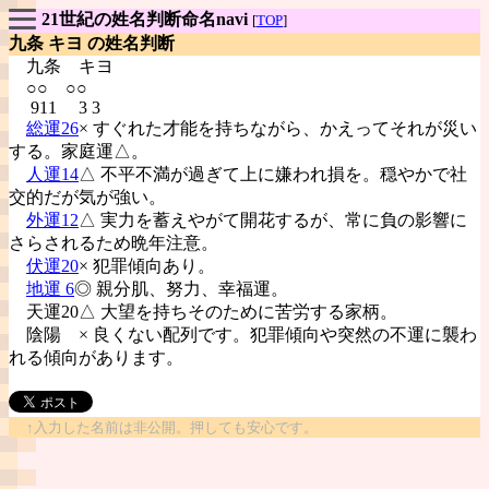
21世紀の姓名判断命名navi
[
TOP
]
九条 キヨ の姓名判断
九条
キヨ
○○ ○○
911 3 3
総運26
× すぐれた才能を持ちながら、かえってそれが災い
する。家庭運△。
人運14
△ 不平不満が過ぎて上に嫌われ損を。穏やかで社
交的だが気が強い。
外運12
△ 実力を蓄えやがて開花するが、常に負の影響に
さらされるため晩年注意。
伏運20
× 犯罪傾向あり。
地運 6
◎ 親分肌、努力、幸福運。
天運20△ 大望を持ちそのために苦労する家柄。
陰陽
× 良くない配列です。犯罪傾向や突然の不運に襲わ
れる傾向があります。
↑入力した名前は非公開。押しても安心です。