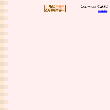
Copyright ©2001
tatuta
.