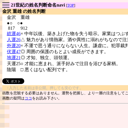
21世紀の姓名判断命名navi
[
TOP
]
金沢 重雄 の姓名判断
金沢
重雄
●○ ○●
817 912
総運46
× 中年以後、築き上げた物を失う暗示。家業はつぶ
人運26
△ 魅力があり情熱家。酒や異性に溺れがちなので注
外運20
× 不運で思う通りにならない人生。謙虚に。犯罪裁
伏運47
◎ 周囲の保護のもとよい成長ができます。
地運21
◎ 才知、独立、頭領運。
天運25○ 才能に恵まれ、派手好みで注目を浴びる家柄。
陰陽
□ 悪くはない配列です。
↑入力した名前は非公開。押しても安心です。
凶数を悲観する必要はありません。運勢を把握し、より一層の注意をして
画数の疑問は
ココ
をお読み下さい。