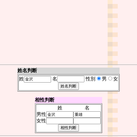
姓名判断
姓
名
性別
男
女
相性判断
姓
名
男性
女性