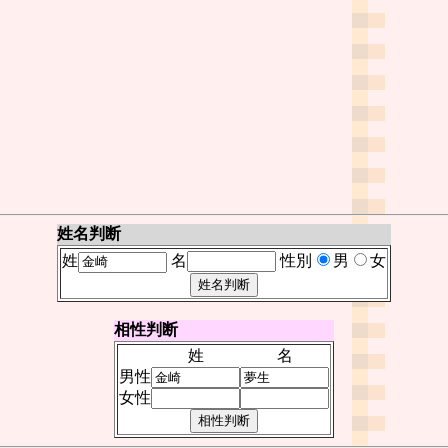
姓名判断
姓
名
性別
男
女
相性判断
姓
名
男性
女性