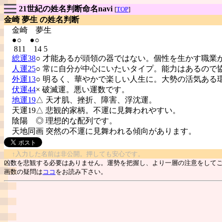
21世紀の姓名判断命名navi
[
TOP
]
金崎 夢生 の姓名判断
金崎
夢生
●○ ●○
811 14 5
総運38
○ 才能あるが頭領の器ではない。個性を生かす職業
人運25
○ 常に自分が中心にいたいタイプ。能力はあるので
外運13
○ 明るく、華やかで楽しい人生に。大勢の活気ある
伏運44
× 破滅運。悪い運数です。
地運19
△ 天才肌、挫折、障害、浮沈運。
天運19△ 悲観的家柄。不運に見舞われやすい。
陰陽
◎ 理想的な配列です。
天地同画 突然の不運に見舞われる傾向があります。
↑入力した名前は非公開。押しても安心です。
凶数を悲観する必要はありません。運勢を把握し、より一層の注意をして
画数の疑問は
ココ
をお読み下さい。