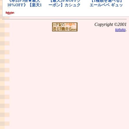
Copyright ©2001
tatuta
.