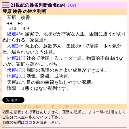
21世紀の姓名判断命名navi
[
TOP
]
琴原 綾香 の姓名判断
琴原
綾香
●● ●○
1210 14 9
総運45
○ 誠実で、地味だが堅実な人生。困難に遭うが切り
ぬけられる。家庭運○。
人運24
○ 向上心、意欲盛ん。集団の中で活躍。少々気分
屋。騙されないよう注意。
外運21
◎ 社会で活躍するリーダー運。物質的不自由はな
いが、家庭を疎かにしがち。
伏運47
◎ 周囲の保護のもとよい成長ができます。
地運23
◎ 活気、隆盛、成功運。
天運22△ 目の前の幸福を逃しやすい家柄。
陰陽
□ 悪くはない配列です。
↑入力した名前は非公開。押しても安心です。
凶数を悲観する必要はありません。運勢を把握し、より一層の注意をして
ご自分の人生を歩んでいって下さい。
画数の疑問は
ココ
をお読み下さい。