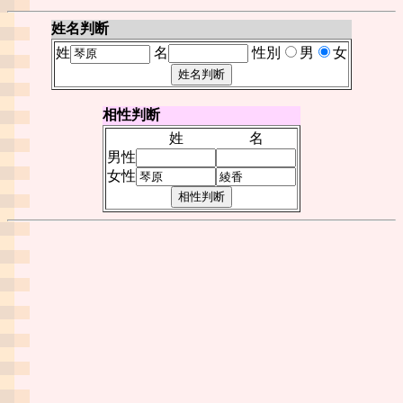
姓名判断
姓
名
性別
男
女
相性判断
姓
名
男性
女性