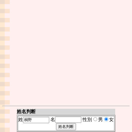
姓名判断
姓
名
性別
男
女