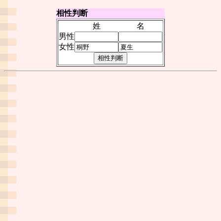
相性判断
姓
名
男性
女性