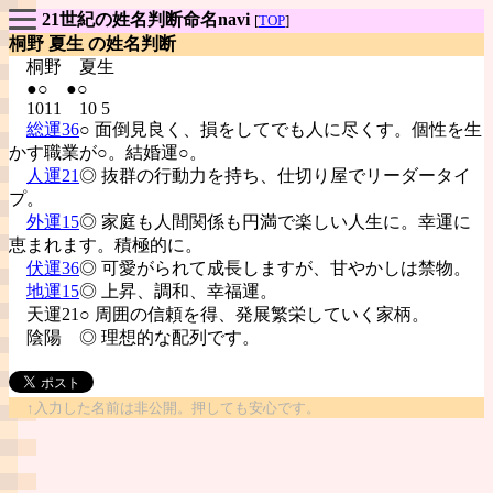
21世紀の姓名判断命名navi
[
TOP
]
桐野 夏生 の姓名判断
桐野
夏生
●○ ●○
1011 10 5
総運36
○ 面倒見良く、損をしてでも人に尽くす。個性を生
かす職業が○。結婚運○。
人運21
◎ 抜群の行動力を持ち、仕切り屋でリーダータイ
プ。
外運15
◎ 家庭も人間関係も円満で楽しい人生に。幸運に
恵まれます。積極的に。
伏運36
◎ 可愛がられて成長しますが、甘やかしは禁物。
地運15
◎ 上昇、調和、幸福運。
天運21○ 周囲の信頼を得、発展繁栄していく家柄。
陰陽
◎ 理想的な配列です。
↑入力した名前は非公開。押しても安心です。