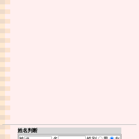
姓名判断
姓
名
性別
男
女