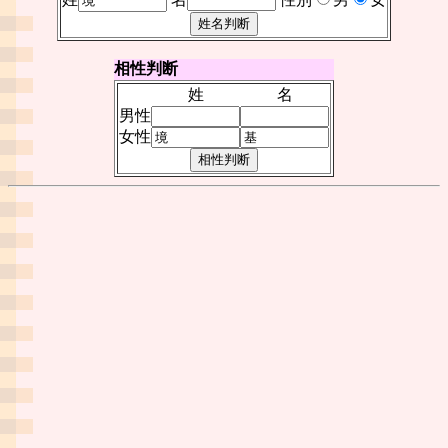
相性判断
姓
名
男性
女性