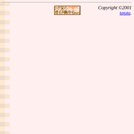
Copyright ©2001
tatuta
.