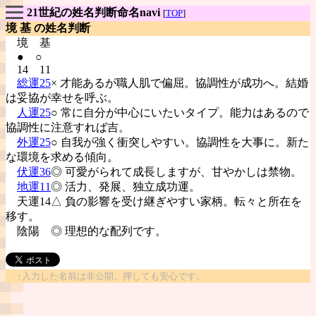
21世紀の姓名判断命名navi
[
TOP
]
境 基 の姓名判断
境
基
● ○
14 11
総運25
× 才能あるが職人肌で偏屈。協調性が成功へ。結婚
は妥協が幸せを呼ぶ。
人運25
○ 常に自分が中心にいたいタイプ。能力はあるので
協調性に注意すれば吉。
外運25
○ 自我が強く衝突しやすい。協調性を大事に。新た
な環境を求める傾向。
伏運36
◎ 可愛がられて成長しますが、甘やかしは禁物。
地運11
◎ 活力、発展、独立成功運。
天運14△ 負の影響を受け継ぎやすい家柄。転々と所在を
移す。
陰陽
◎ 理想的な配列です。
↑入力した名前は非公開。押しても安心です。