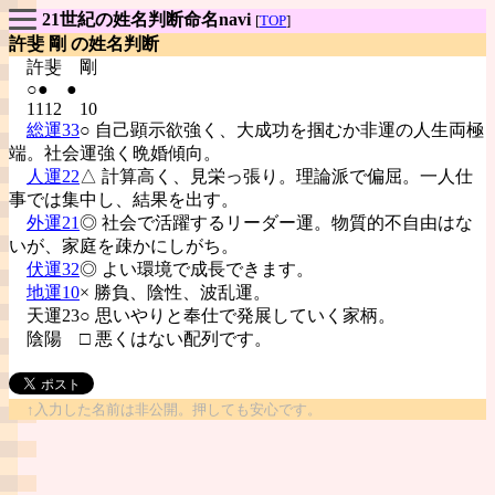
21世紀の姓名判断命名navi
[
TOP
]
許斐 剛 の姓名判断
許斐
剛
○● ●
1112 10
総運33
○ 自己顕示欲強く、大成功を掴むか非運の人生両極
端。社会運強く晩婚傾向。
人運22
△ 計算高く、見栄っ張り。理論派で偏屈。一人仕
事では集中し、結果を出す。
外運21
◎ 社会で活躍するリーダー運。物質的不自由はな
いが、家庭を疎かにしがち。
伏運32
◎ よい環境で成長できます。
地運10
× 勝負、陰性、波乱運。
天運23○ 思いやりと奉仕で発展していく家柄。
陰陽
□ 悪くはない配列です。
↑入力した名前は非公開。押しても安心です。