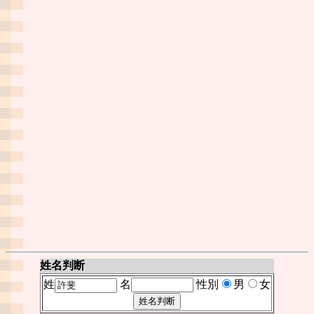
姓名判断
姓
名
性別
男
女