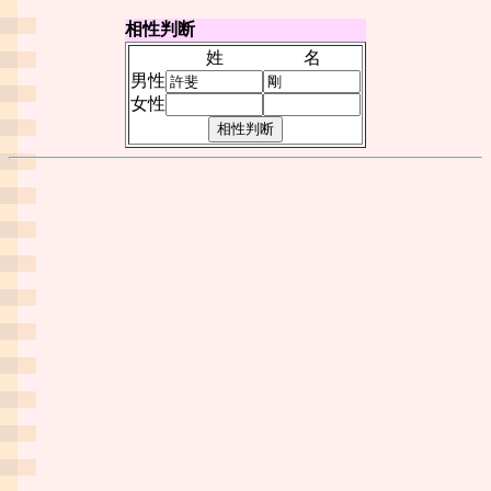
相性判断
姓
名
男性
女性