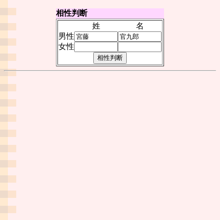
相性判断
姓
名
男性
女性