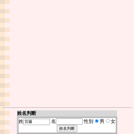
姓名判断
姓
名
性別
男
女