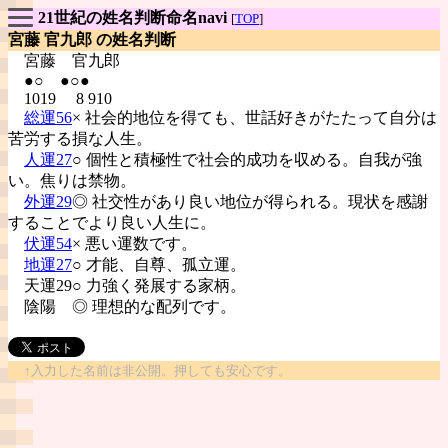
21世紀の姓名判断命名navi
[
TOP
]
宮藤 官九郎 の姓名判断
宮藤
官九郎
●○ ●○●
1019 8 910
総運56
× 社会的地位を得ても、世話好きがたたって自分は
苦労する損な人生。
人運27
○ 個性と積極性で社会的成功を収める。自我が強
い。焦りは禁物。
外運29
◎ 社交性があり良い地位が得られる。現状を感謝
することでより良い人生に。
伏運54
× 悪い運数です。
地運27
○ 才能、自尊、孤立運。
天運29○ 力強く発展する家柄。
陰陽
◎ 理想的な配列です。
↑入力した名前は非公開。押しても安心です。