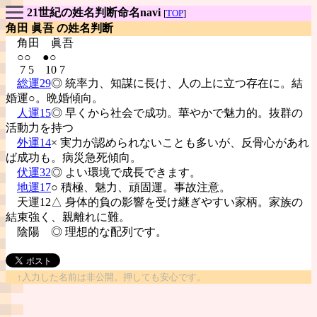
21世紀の姓名判断命名navi
[
TOP
]
角田 眞吾 の姓名判断
角田
眞吾
○○ ●○
7 5 10 7
総運29
◎ 統率力、知謀に長け、人の上に立つ存在に。結
婚運○。晩婚傾向。
人運15
◎ 早くから社会で成功。華やかで魅力的。抜群の
活動力を持つ
外運14
× 実力が認められないことも多いが、反骨心があれ
ば成功も。病災急死傾向。
伏運32
◎ よい環境で成長できます。
地運17
○ 積極、魅力、頑固運。事故注意。
天運12△ 身体的負の影響を受け継ぎやすい家柄。家族の
結束強く、親離れに難。
陰陽
◎ 理想的な配列です。
↑入力した名前は非公開。押しても安心です。