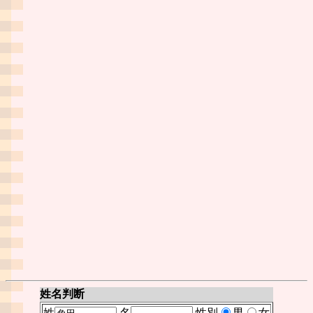
姓名判断
姓
名
性別
男
女