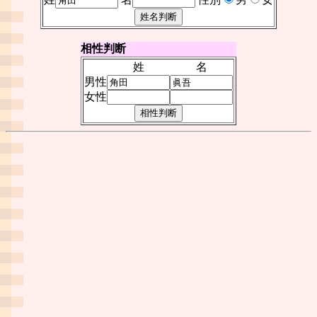
相性判断
姓
名
男性
女性