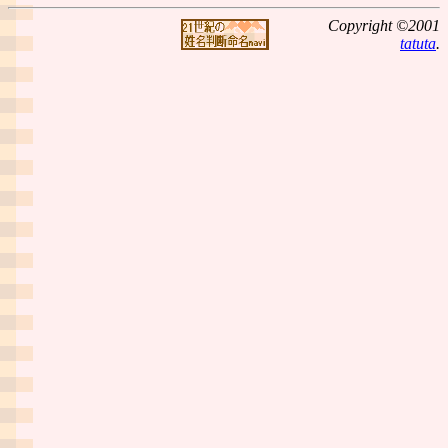
Copyright ©2001
tatuta
.