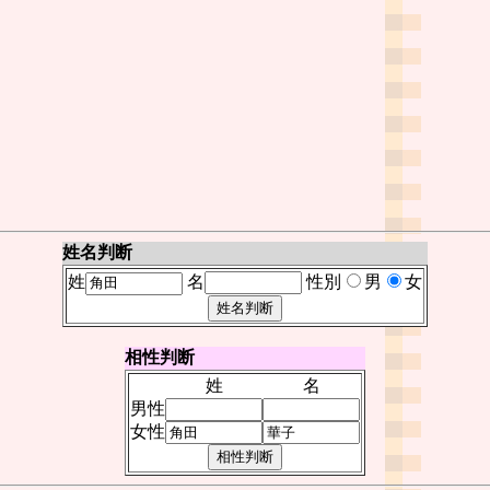
姓名判断
姓
名
性別
男
女
相性判断
姓
名
男性
女性