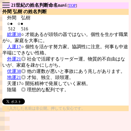
21世紀の姓名判断命名navi
[
TOP
]
外間 弘樹 の姓名判断
外間
弘樹
○● ○●
512 516
総運38
○ 才能あるが頭領の器ではない。個性を生かす職業
が○。家庭を大事に。
人運17
○ 個性を活かす努力家。協調性に注意。何事も中途
半端にできない性格。
外運21
◎ 社会で活躍するリーダー運。物質的不自由はな
いが、家庭を疎かにしがち。
伏運38
◎ 他の運数が悪いと事故にあう兆しがあります。
地運21
◎ 才知、独立、頭領運。
天運17○ 開拓精神で発展していく家柄。
陰陽
◎ 理想的な配列です。
↑入力した名前は非公開。押しても安心です。