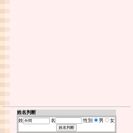
姓名判断
姓
名
性別
男
女