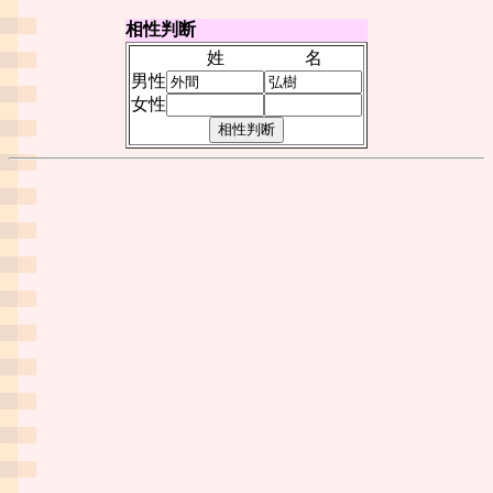
相性判断
姓
名
男性
女性