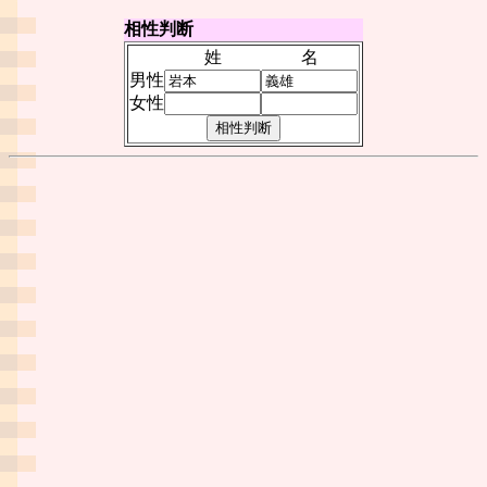
相性判断
姓
名
男性
女性