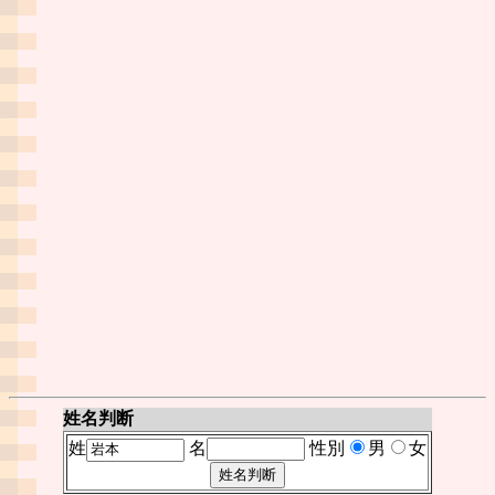
姓名判断
姓
名
性別
男
女