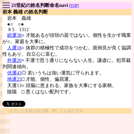
21世紀の姓名判断命名navi
[
TOP
]
岩本 義雄 の姓名判断
岩本
義雄
●○ ○●
8 5 1312
総運38
○ 才能あるが頭領の器ではない。個性を生かす職業
が○。家庭を大事に。
人運18
○ 抜群の積極性で成功をつかむ。面倒見が良く協調
性もあり、自立心に富む。
外運20
× 不運で思う通りにならない人生。謙虚に。犯罪裁
判関連傾向。
伏運43
◎ 若いうちは強い運気に守られます。
地運25
□ 才能、個性、偏屈運。
天運13○ 頭脳に恵まれる。家族を大事にする家柄。
陰陽
□ 悪くはない配列です。
↑入力した名前は非公開。押しても安心です。