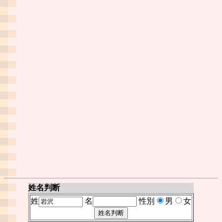
姓名判断
姓
名
性別
男
女