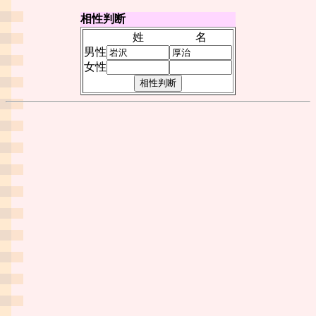
相性判断
姓
名
男性
女性