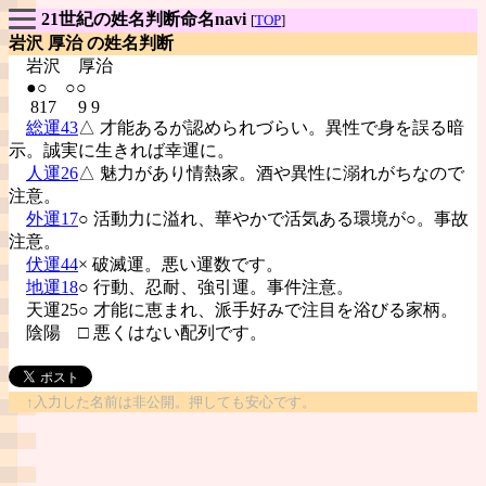
21世紀の姓名判断命名navi
[
TOP
]
岩沢 厚治 の姓名判断
岩沢
厚治
●○ ○○
817 9 9
総運43
△ 才能あるが認められづらい。異性で身を誤る暗
示。誠実に生きれば幸運に。
人運26
△ 魅力があり情熱家。酒や異性に溺れがちなので
注意。
外運17
○ 活動力に溢れ、華やかで活気ある環境が○。事故
注意。
伏運44
× 破滅運。悪い運数です。
地運18
○ 行動、忍耐、強引運。事件注意。
天運25○ 才能に恵まれ、派手好みで注目を浴びる家柄。
陰陽
□ 悪くはない配列です。
↑入力した名前は非公開。押しても安心です。