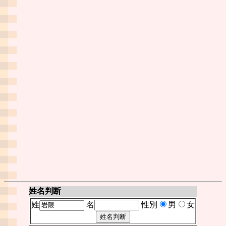
姓名判断
姓
名
性別
男
女