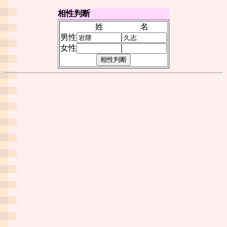
相性判断
姓
名
男性
女性