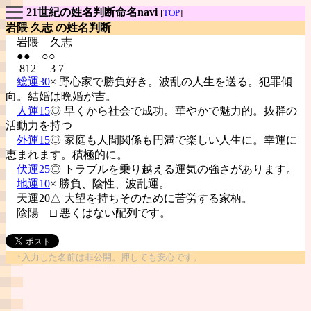
21世紀の姓名判断命名navi
[
TOP
]
岩隈 久志 の姓名判断
岩隈
久志
●● ○○
812 3 7
総運30
× 野心家で勝負好き。波乱の人生を送る。犯罪傾
向。結婚は晩婚が吉。
人運15
◎ 早くから社会で成功。華やかで魅力的。抜群の
活動力を持つ
外運15
◎ 家庭も人間関係も円満で楽しい人生に。幸運に
恵まれます。積極的に。
伏運25
◎ トラブルを乗り越える運気の強さがあります。
地運10
× 勝負、陰性、波乱運。
天運20△ 大望を持ちそのために苦労する家柄。
陰陽
□ 悪くはない配列です。
↑入力した名前は非公開。押しても安心です。