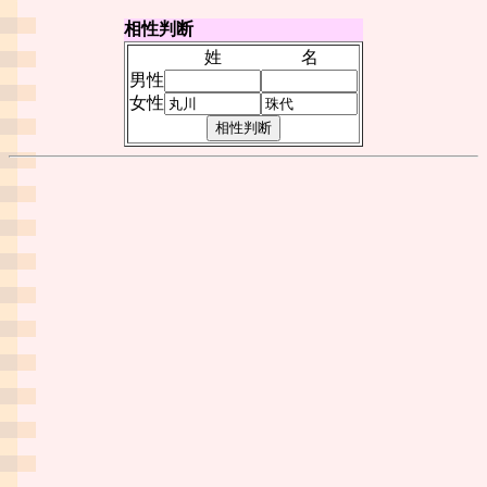
相性判断
姓
名
男性
女性