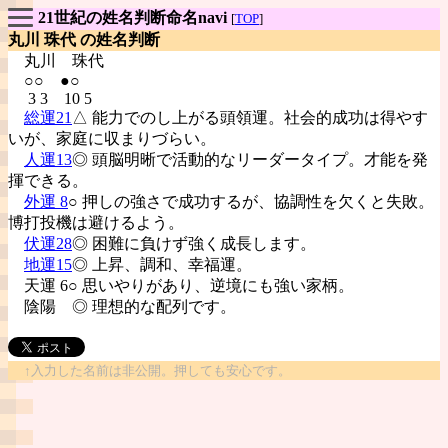
21世紀の姓名判断命名navi
[
TOP
]
丸川 珠代 の姓名判断
丸川
珠代
○○ ●○
3 3 10 5
総運21
△ 能力でのし上がる頭領運。社会的成功は得やす
いが、家庭に収まりづらい。
人運13
◎ 頭脳明晰で活動的なリーダータイプ。才能を発
揮できる。
外運 8
○ 押しの強さで成功するが、協調性を欠くと失敗。
博打投機は避けるよう。
伏運28
◎ 困難に負けず強く成長します。
地運15
◎ 上昇、調和、幸福運。
天運 6○ 思いやりがあり、逆境にも強い家柄。
陰陽
◎ 理想的な配列です。
↑入力した名前は非公開。押しても安心です。