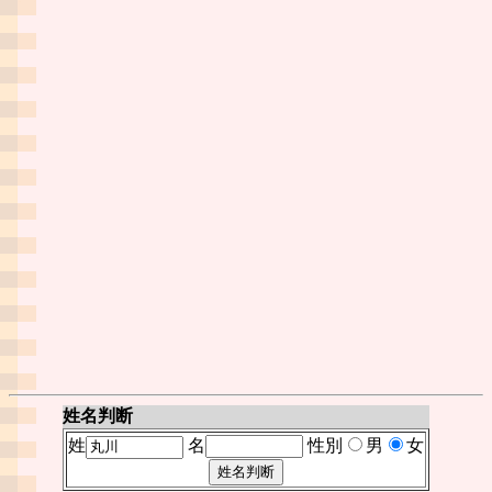
姓名判断
姓
名
性別
男
女