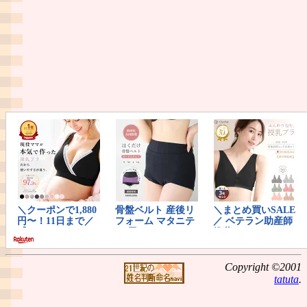
Copyright ©2001
tatuta
.