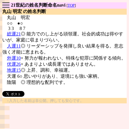
21世紀の姓名判断命名navi
[
TOP
]
丸山 明宏 の姓名判断
丸山
明宏
○○ ●○
3 3 8 7
総運21
◎ 能力でのし上がる頭領運。社会的成功は得やす
いが、家庭に収まりづらい。
人運11
◎ リーダーシップを発揮し良い結果を得る。意志
強く才能に恵まれる。
外運10
× 努力が報われない。特殊な犯罪に関係する傾向。
伏運26
× あまりよい成長運ではありません。
地運15
◎ 上昇、調和、幸福運。
天運 6○ 思いやりがあり、逆境にも強い家柄。
陰陽
◎ 理想的な配列です。
↑入力した名前は非公開。押しても安心です。