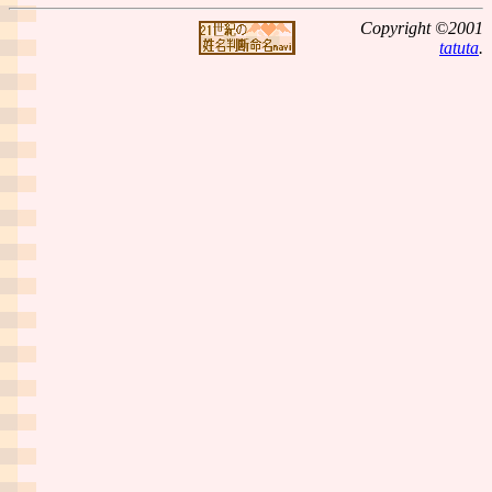
Copyright ©2001
tatuta
.