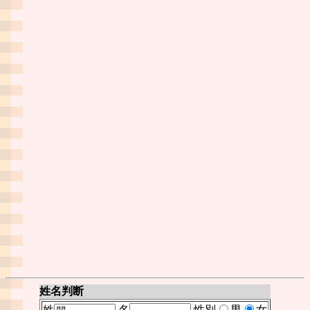
姓名判断
姓
名
性別
男
女