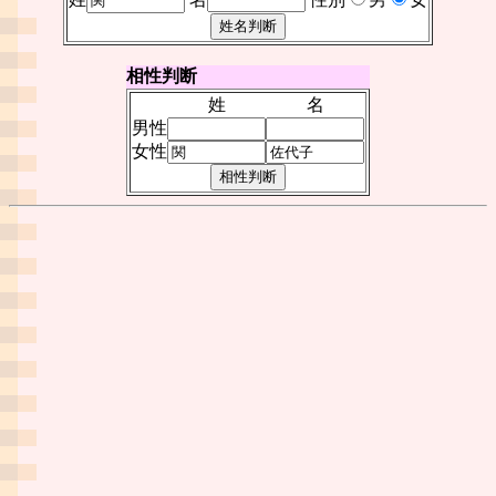
相性判断
姓
名
男性
女性