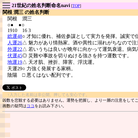
21世紀の姓名判断命名navi
[
TOP
]
関根 潤三 の姓名判断
関根
潤三
○● ●○
1910 16 3
総運48
○ 才知に優れ、補佐参謀として実力を発揮。誠実で
人運26
△ 魅力があり情熱家。酒や異性に溺れがちなので注
外運22
△ 若いうちは良いが晩年に向かって運気衰退。病気
伏運45
◎ 災難や事故を切りぬける強さを持つ運数です。
地運19
△ 天才肌、挫折、障害、浮沈運。
天運29○ 力強く発展する家柄。
陰陽
□ 悪くはない配列です。
↑入力した名前は非公開。押しても安心です。
凶数を悲観する必要はありません。運勢を把握し、より一層の注意をして
画数の疑問は
ココ
をお読み下さい。