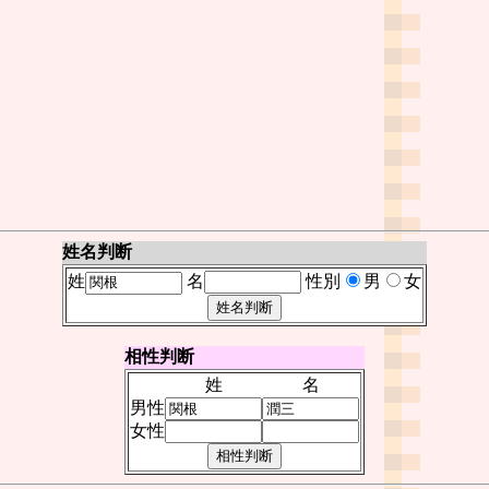
姓名判断
姓
名
性別
男
女
相性判断
姓
名
男性
女性