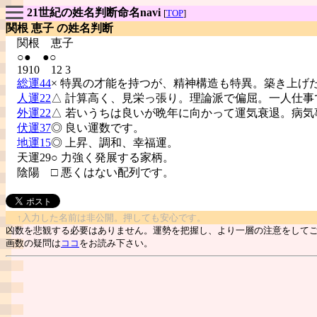
21世紀の姓名判断命名navi
[
TOP
]
関根 恵子 の姓名判断
関根
恵子
○● ●○
1910 12 3
総運44
× 特異の才能を持つが、精神構造も特異。築き上げ
人運22
△ 計算高く、見栄っ張り。理論派で偏屈。一人仕事
外運22
△ 若いうちは良いが晩年に向かって運気衰退。病気
伏運37
◎ 良い運数です。
地運15
◎ 上昇、調和、幸福運。
天運29○ 力強く発展する家柄。
陰陽
□ 悪くはない配列です。
↑入力した名前は非公開。押しても安心です。
凶数を悲観する必要はありません。運勢を把握し、より一層の注意をして
画数の疑問は
ココ
をお読み下さい。