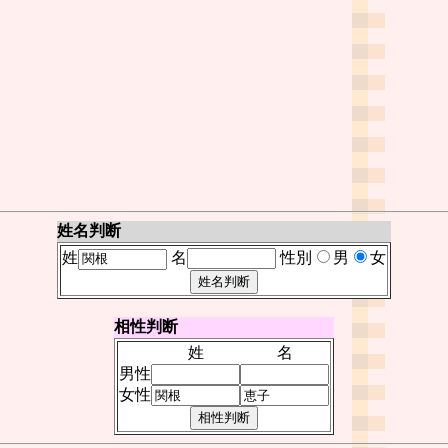
姓名判断
姓
名
性別
男
女
相性判断
姓
名
男性
女性