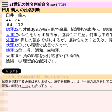
21世紀の姓名判断命名navi
[
TOP
]
臼井 義人 の姓名判断
臼井
義人
●● ○●
6 4 13 2
総運25
△ 才能あるが職人肌で偏屈。協調性が成功へ。結婚
人運17
○ 個性を活かす努力家。協調性に注意。何事も中途
外運 8
○ 押しの強さで成功するが、協調性を欠くと失敗。
伏運32
◎ よい環境で成長できます。
地運15
◎ 上昇、調和、幸福運。
天運10△ 負の影響を受け継ぎやすい家柄。
陰陽
◎ 理想的な配列です。
↑入力した名前は非公開。押しても安心です。
凶数を悲観する必要はありません。運勢を把握し、より一層の注意をして
画数の疑問は
ココ
をお読み下さい。