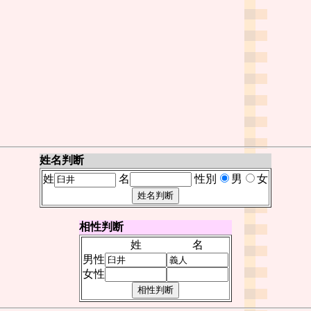
姓名判断
姓
名
性別
男
女
相性判断
姓
名
男性
女性